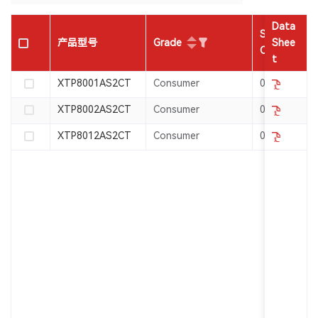
Data
Shutdown
Grade
产品型号
Shee
Current(μA)
t
XTP8001AS2CT
Consumer
0.1
XTP8002AS2CT
Consumer
0.1
XTP8012AS2CT
Consumer
0.1