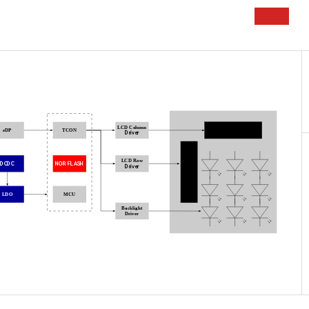
LCD Column
Source Driver
eDP
TCON
Driver
LCD Row
DCDC
NOR FLASH
Driver
Gate
Driver
LDO
MCU
Backlight
Driver