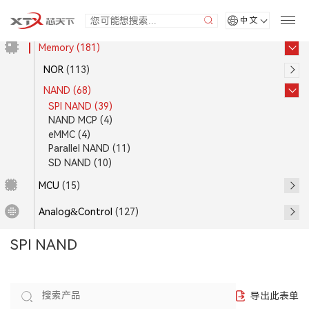
中文
Memory
(181)
NOR
(113)
NAND
(68)
SPI NAND
(39)
NAND MCP
(4)
eMMC
(4)
Parallel NAND
(11)
SD NAND
(10)
MCU
(15)
Analog&Control
(127)
SPI NAND
导出此表单