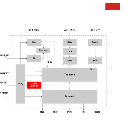
ANT_MAIN
ANT_GNSS
ANT_DIV
PAM
SAW
Switch
Duplexer
LNA
VBAT_RF
PA
SAW
SAW
PRx
DRx
PWRKEY
Transceiver
RESET
NAND
PMIC
LPDDR2
STATUS
Baseband
USB
USIM
PCM
I2C
UART