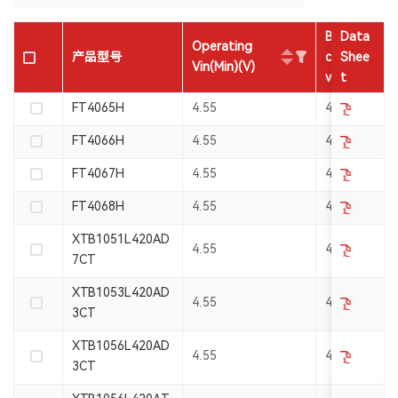
Battery
Data
Operating
产品型号
charge
Shee
Vin(Min)(V)
voltage(V)
t
FT4065H
4.55
4.2
FT4066H
4.55
4.2
FT4067H
4.55
4.2
FT4068H
4.55
4.2
XTB1051L420AD
4.55
4.2
7CT
XTB1053L420AD
4.55
4.2
3CT
XTB1056L420AD
4.55
4.2
3CT