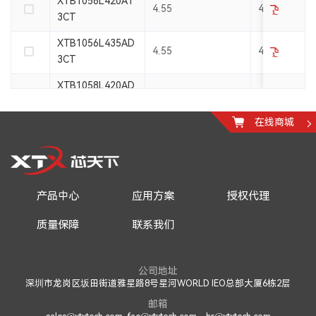
XTB1056L420AT
4.55
4.2
3CT
XTB1056L435AD
4.55
4.35
3CT
XTB1058L420AD
4.55
4.2
3CT
在线商城
XTB1058L420AT
4.55
4.2
3CT
XTB1058L435AD
4.55
4.35
3CT
产品中心
应用方案
授权代理
XTB1059L420AT
4.55
4.2
质量保障
联系我们
3CT
公司地址
深圳市龙岗区坂田街道雅星路8号星河WORLD IEO总部大厦6栋2层
邮箱