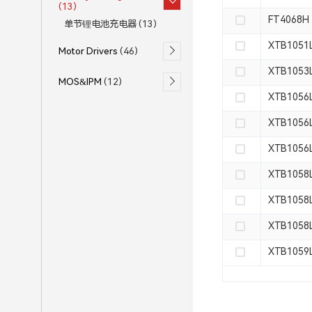
(13)
FT4068H
单节锂电池充电器
(13)
XTB1051
Motor Drivers
(46)
XTB1053
MOS&IPM
(12)
XTB1056
XTB1056
XTB1056
XTB1058
XTB1058
XTB1058
XTB1059