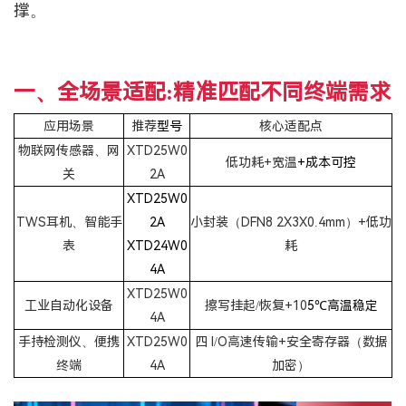
撑。
一、全场景适配:精准匹配不同终端需求
应用场景
推荐
型
号
核心适配点
物联网传感器、网
XTD25W0
低功耗+宽温
+成本可
控
关
2A
XTD25
W0
TWS耳机、智能手
2
A
小封装（DFN8 2X3X0.4mm）+低功
表
XTD24W0
耗
4A
XTD25W0
工业自动化设备
擦写挂起/恢复+10
5℃高温稳
定
4A
手持检测仪、便携
XTD25W0
四 I/O高速传输+安全寄存器（数据
终端
4A
加密）