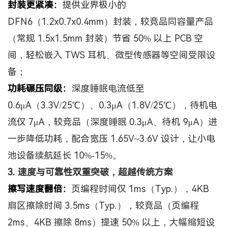
封装更紧凑：
提供业界极小的
DFN6（1.2x0.7x0.4mm）封装，较竞品同容量产品
（常规 1.5x1.5mm 封装）节省 50% 以上 PCB 空
间，轻松嵌入 TWS 耳机、微型传感器等空间受限设
备；
功耗碾压同级：
深度睡眠电流低至
0.6μA（3.3V/25℃）、0.3μA（1.8V/25℃），待机电
流仅 7μA，较竞品（深度睡眠 0.3μA、待机 9μA）进
一步降低功耗，配合宽压 1.65V~3.6V 设计，让小电
池设备续航延长 10%-15%。
3.
速度与可靠性双重突破，超越传统方案
擦写速度翻倍：
页编程时间仅
1ms（Typ.），4KB
扇区擦除时间 3.5ms（Typ.），较竞品（页编程
2ms、4KB 擦除 8ms）提速 50% 以上，大幅缩短设