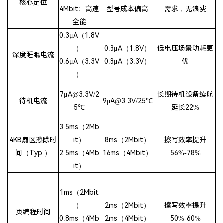
核心定位
4Mbit：高速
型号成本偏高
需求，无浪费
全能
0.3μA（1.8V
）
0.3μA（1.8V）
低电压场景功耗更
深度睡眠电流
0.6μA（3.3V
0.8μA（3.3V）
优
）
7μA@3.3V/2
长期待机设备续航
待机电流
9μA@3.3V/25℃
5℃
延长22%
3.5ms（2
Mb
4KB扇区擦除时
it
）
8ms（2Mbit）
擦写效率提升
间（Typ.）
2.5ms（4Mb
16ms（4Mbit）
56%-78%
it）
1ms（2Mbit
）
2ms（2Mbit）
擦写效率提升
页编程时间
0.8ms（4Mb
2ms（4Mbit）
50%-60%