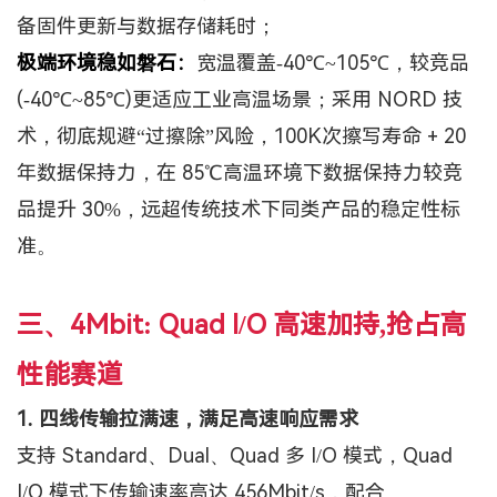
备固件更新与数据存储耗时；
极端环境稳如磐石：
宽温覆盖
-40℃~105℃，较竞品
(-40℃~85℃)更适应工业高温场景；采用 NORD 技
术，彻底规避“过擦除”风险，100K次擦写寿命 + 20
年数据保持力，在 85℃高温环境下数据保持力较竞
品提升 30%，远超
传统技术下
同类产品的稳定性标
准。
三、4Mbit: Quad I/O 高速加持,抢占高
性能赛道
1.
四线传输拉满速，满足高速响应需求
支持
Standard、Dual、Quad 多 I/O 模式，Quad
I/O 模式下传输速率高达 456Mbit/s，配合