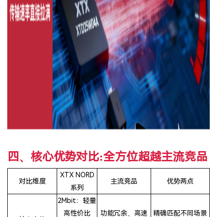
四、
核心优势对比:全方位超越主流竞品
XTX NORD
对比维度
主流竞品
优势两点
系
列
2Mbit：轻量
高性
价
比
功能冗余、高速
精确匹配不同场景