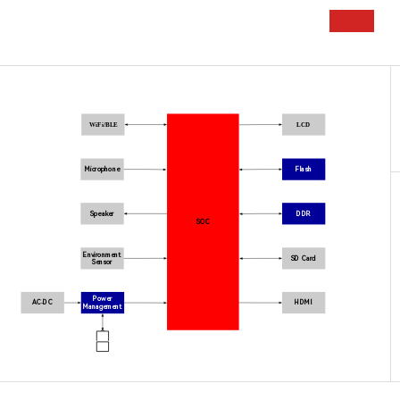
WiFi/BLE
LCD
Microphone
Flash
Speaker
DDR
SOC
Environment
SD Card
Sensor
Power
AC-DC
HDMI
Management