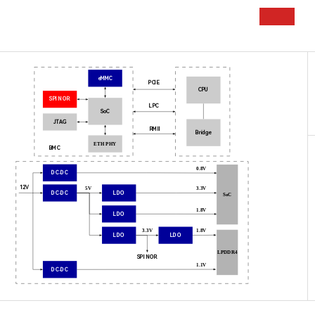
eMMC
PCIE
CPU
SPI NOR
LPC
SoC
JTAG
RMII
Bridge
ETH PHY
BMC
0.8V
DC-DC
12V
5V
3.3V
DC-DC
LDO
SoC
1.8V
LDO
3.3V
1.8V
LDO
LDO
LPDDR4
SPI NOR
1.1V
DC-DC