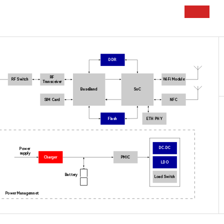
DDR
RF
RF Switch
Wi-Fi Module
Transceiver
BaseBand
SoC
SIM Card
NFC
Flash
ETH PHY
DC-DC
Power
supply
Charger
PMIC
LDO
Battery
Load Switch
Power Managemnet